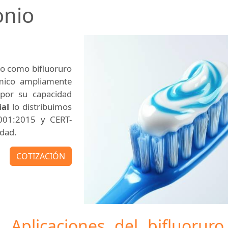
onio
do como bifluoruro
mico ampliamente
s por su capacidad
al
lo distribuimos
9001:2015 y CERT-
idad.
COTIZACIÓN
Aplicaciones del bifluorur