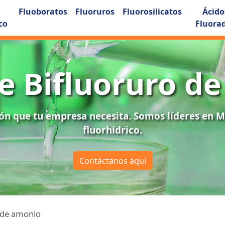
Fluoboratos
Fluoruros
Fluorosilicatos
Ácido
co
Fluora
e Bifluoruro d
ón que tu empresa necesita. Somos líderes en Mé
fluorhídrico.
Contáctanos aquí
 de amonio