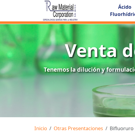
Ácido
Fluorhídri
Venta d
Tenemos la dilución y formulaci
Inicio
Otras Presentaciones
Bifluoruro