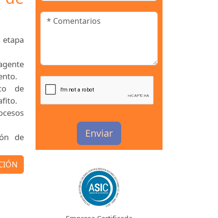
 etapa
agente
ento.
co de
fito.
rocesos
Enviar
ión de
CIÓN