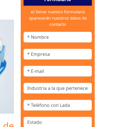
Al llenar nuestro formulario
aparecerán nuestros datos de
contacto
o de